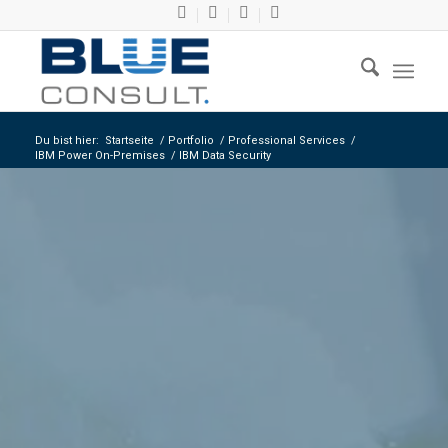
Du bist hier:
Startseite
/
Portfolio
/
Professional Services
/
IBM Power On-Premises
/
IBM Data Security