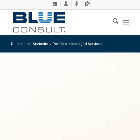
Du bist hier:
Startseite
/
Portfolio
/
Managed Services