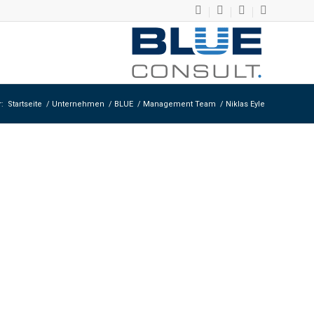
r:
Startseite
/
Unternehmen
/
BLUE
/
Management Team
/
Niklas Eyle