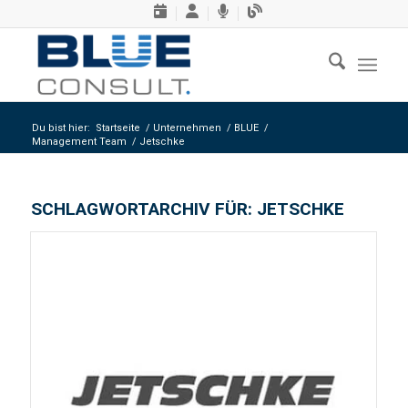
Du bist hier:
Startseite
/
Unternehmen
/
BLUE
/
Management Team
/
Jetschke
SCHLAGWORTARCHIV FÜR:
JETSCHKE