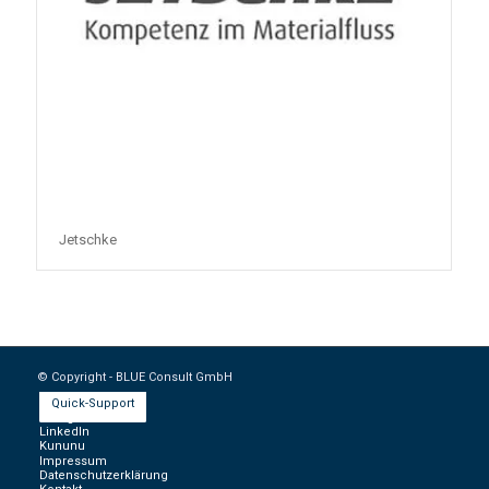
Jetschke
© Copyright - BLUE Consult GmbH
Quick-Support
Instagram
LinkedIn
Kununu
Impressum
Datenschutzerklärung