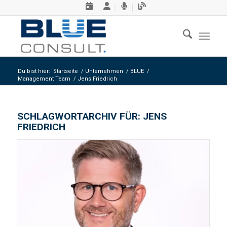
Du bist hier:
Startseite
/
Unternehmen
/
BLUE
/
Management Team
/
Jens Friedrich
SCHLAGWORTARCHIV FÜR:
JENS
FRIEDRICH