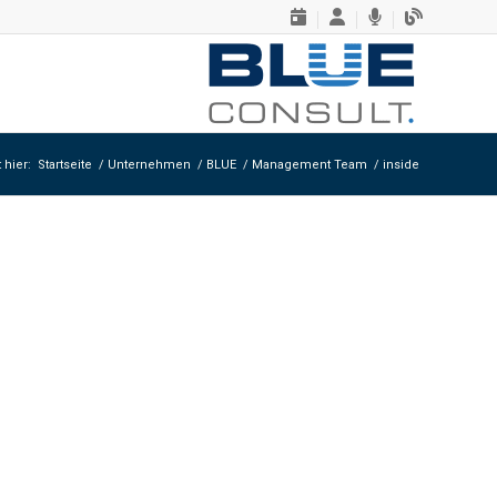
 hier:
Startseite
/
Unternehmen
/
BLUE
/
Management Team
/
inside