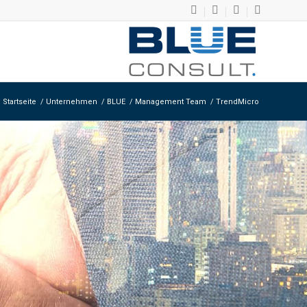
Startseite
/
Unternehmen
/
BLUE
/
Management Team
/
TrendMicro