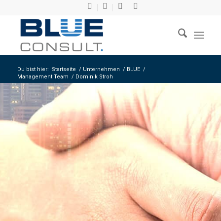
Du bist hier:
Startseite
/
Unternehmen
/
BLUE
/
Management Team
/
Dominik Stroh