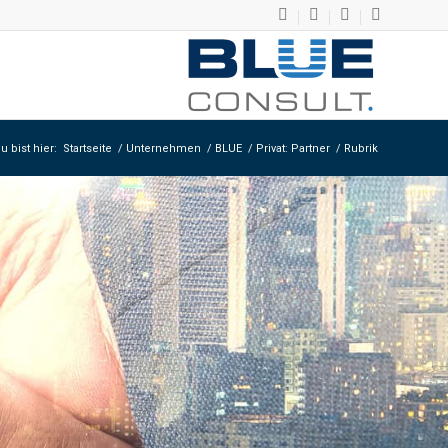
u bist hier:
Startseite
/
Unternehmen
/
BLUE
/
Privat: Partner
/
Rubrik