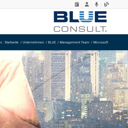
er:
Startseite
/
Unternehmen
/
BLUE
/
Management Team
/
Microsoft